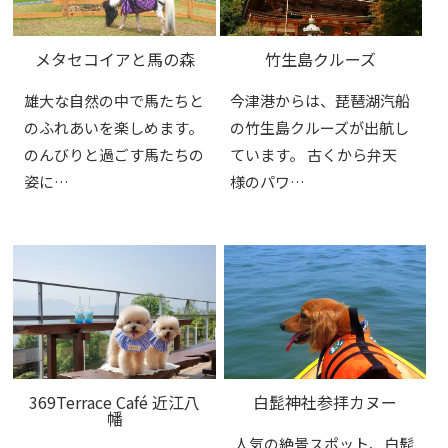
メタセコイアと馬の森
竹生島クルーズ
雄大な自然の中で馬たちと
今津港からは、琵琶湖汽船
のふれあいを楽しめます。
の竹生島クルーズが出航し
のんびりと過ごす馬たちの
ています。 古くから弁天
姿に…
様のパワ…
369Terrace Café 近江八
白髭神社参拝カヌー
幡
人気の絶景スポット、白髭