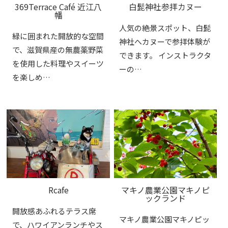
369Terrace Café 近江八
白髭神社参拝カヌー
幡
人気の絶景スポット、白髭
緑に囲まれた開放的な空間
神社へカヌーで参拝体験が
で、滋賀県産の無農薬野菜
できます。 インストラクタ
を使用した料理やスイーツ
ーの…
を楽しめ…
Rcafe
マキノ農業公園マキノピ
ックランド
開放感あふれるテラス席
マキノ農業公園マキノピッ
で、ハワイアンランチやス