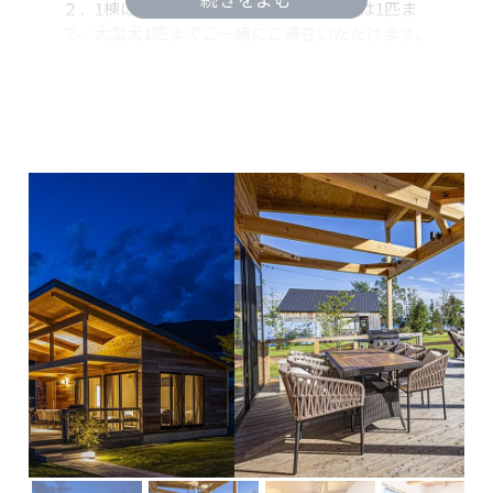
２．1棟に付き小型犬は2匹まで、中型犬は1匹ま
で、大型犬1匹までご一緒にご滞在いただけます。
３．ペットの立ち入り禁止箇所は、屋外のシャワ
ー・トイレ棟内、ドッグランドーム棟以外の宿泊
棟エリア、カフェ・レセプション棟の室内となり
ます。尚、カフェのデッキはペット可能となりま
す。
４．施設内をペットと散歩する時は、必ずリード
に繋いでいただき、他の宿泊客にご配慮願いま
す。
５．狂犬病とウイルス性伝染病の予防接種(5種類
以上の混合ワクチン)を受けており、接種後2週間
以上1年未満であること。チェックイン時にこれ
らの予防接種済証をご提示ください。
６．チェックイン時に以下の内容に同意いただい
たうえでご署名をいただきます。