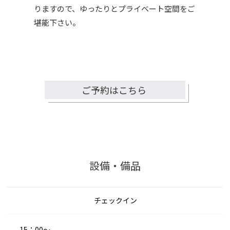
りますので、ゆったりとプライベート空間をご
十分留意し、万が一、これらを破損または損傷し
た場合は、修理代等を負担していただきます。
堪能下さい。
５．同伴できる飼い犬は、家庭犬として最低限度
の「しつけ」がされており、無駄吠え、飛びつ
き、施設破壊などで他のお客様の迷惑にならない
飼い犬に限ります。
ご予約はこちら
その他詳細に関しては、別途『AFUMI
KITAKOMATSUペット同伴宿泊滞在規約』をご一
読いただき、ご確認とご了承をお願い致します。
設備・備品
チェックイン
15：00～