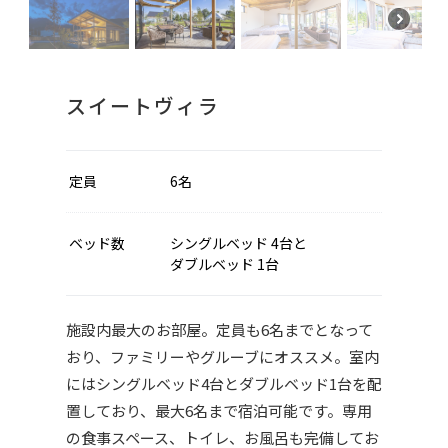
ペット同伴宿泊滞在同意書
１．施設内でご利用者様の愛犬が第三者及び第三
スイートヴィラ
者の飼い犬に対し損害や傷害を与えた場合、全て
飼い主様本人の責任において処理し、賠償の責任
を負担していただきます。
定員
6名
２．ご利用者様の愛犬による汚染や破損があった
際には、修理・清掃にかかる実費を弁償していた
ベッド数
シングルベッド 4台と
だきます。
ダブルベッド 1台
３．室内のペット用トイレ以外で排泄行為があっ
た場合、速やかに衛生的な後始末を行ってくださ
施設内最大のお部屋。定員も6名までとなって
い。また共用部分で排泄行為があった場合は、飼
おり、ファミリーやグルーブにオススメ。室内
い主様ご自身で処理していただいた上で、必ずス
タッフまでお申し出ください。
にはシングルベッド4台とダブルベッド1台を配
置しており、最大6名まで宿泊可能です。専用
４．ご利用者様の愛犬が建物・家具・備品・植
の食事スペース、トイレ、お風呂も完備してお
木、その他設備・備品等に損害を与えないように