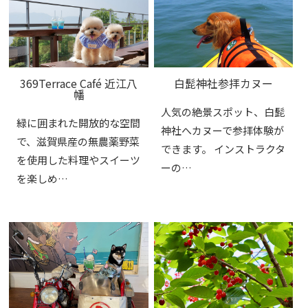
369Terrace Café 近江八
白髭神社参拝カヌー
幡
人気の絶景スポット、白髭
緑に囲まれた開放的な空間
神社へカヌーで参拝体験が
で、滋賀県産の無農薬野菜
できます。 インストラクタ
を使用した料理やスイーツ
ーの…
を楽しめ…