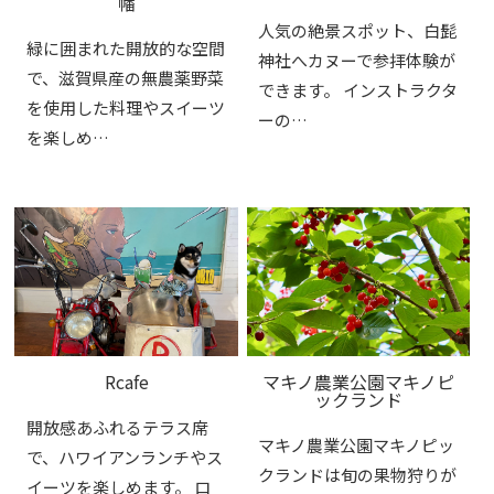
幡
人気の絶景スポット、白髭
緑に囲まれた開放的な空間
神社へカヌーで参拝体験が
で、滋賀県産の無農薬野菜
できます。 インストラクタ
を使用した料理やスイーツ
ーの…
を楽しめ…
Rcafe
マキノ農業公園マキノピ
ックランド
開放感あふれるテラス席
マキノ農業公園マキノピッ
で、ハワイアンランチやス
クランドは旬の果物狩りが
イーツを楽しめます。 ロ